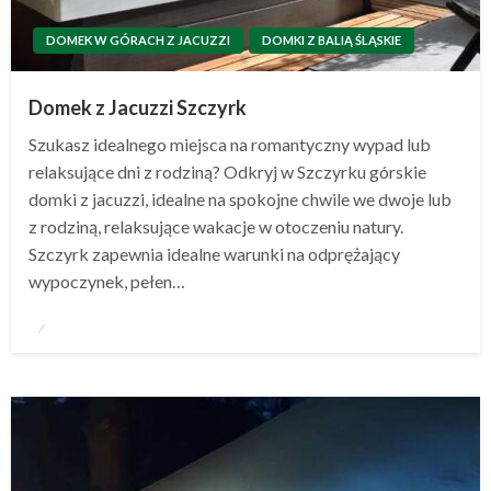
DOMEK W GÓRACH Z JACUZZI
DOMKI Z BALIĄ ŚLĄSKIE
Domek z Jacuzzi Szczyrk
Szukasz idealnego miejsca na romantyczny wypad lub
relaksujące dni z rodziną? Odkryj w Szczyrku górskie
domki z jacuzzi, idealne na spokojne chwile we dwoje lub
z rodziną, relaksujące wakacje w otoczeniu natury.
Szczyrk zapewnia idealne warunki na odprężający
wypoczynek, pełen…
Opublikowane
w