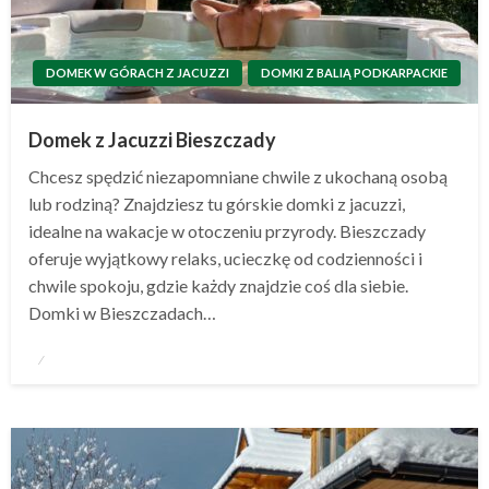
DOMEK W GÓRACH Z JACUZZI
DOMKI Z BALIĄ PODKARPACKIE
Domek z Jacuzzi Bieszczady
Chcesz spędzić niezapomniane chwile z ukochaną osobą
lub rodziną? Znajdziesz tu górskie domki z jacuzzi,
idealne na wakacje w otoczeniu przyrody. Bieszczady
oferuje wyjątkowy relaks, ucieczkę od codzienności i
chwile spokoju, gdzie każdy znajdzie coś dla siebie.
Domki w Bieszczadach…
Opublikowane
w