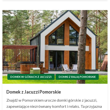
DOMEK W GÓRACH Z JACUZZI
DOMKI Z BALIĄ POMORSKIE
Domek z Jacuzzi Pomorskie
Znajdź w Pomorskiem urocze domki górskie z jacuzzi,
zapewniające niezrównany komfort i relaks. Ta przyjazna