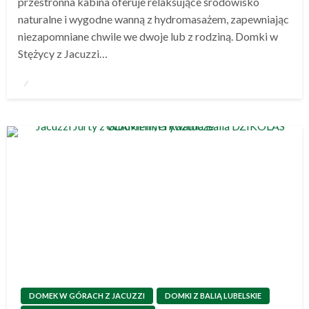
przestronna kabina oferuje relaksujące środowisko
naturalne i wygodne wanną z hydromasażem, zapewniając
niezapomniane chwile we dwoje lub z rodziną. Domki w
Stężycy z Jacuzzi…
Opublikowane
w
DOMEK W GÓRACH Z JACUZZI
DOMKI Z BALIĄ LUBELSKIE