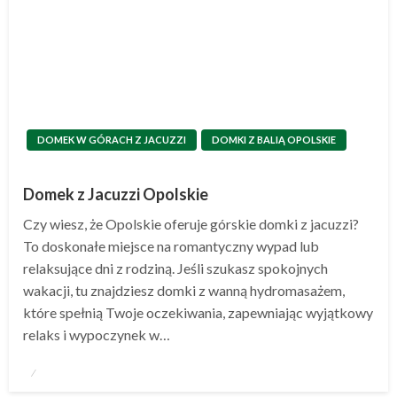
DOMEK W GÓRACH Z JACUZZI
DOMKI Z BALIĄ OPOLSKIE
Domek z Jacuzzi Opolskie
Czy wiesz, że Opolskie oferuje górskie domki z jacuzzi?
To doskonałe miejsce na romantyczny wypad lub
relaksujące dni z rodziną. Jeśli szukasz spokojnych
wakacji, tu znajdziesz domki z wanną hydromasażem,
które spełnią Twoje oczekiwania, zapewniając wyjątkowy
relaks i wypoczynek w…
Opublikowane
w