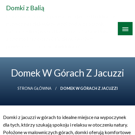
Skip
Domki z Balią
to
Drewniane domki z prywatnym jacuzzi to idealne
content
miejsce na relaksujący weekend w otoczeniu
natury. Odkryj wszystkie domki z balią w Polsce,
gdzie możesz cieszyć się ciszą, świeżym
powietrzem i pięknymi widokami.
Domek W Górach Z Jacuzzi
STRONA GŁÓWNA
DOMEK W GÓRACH Z JACUZZI
Domki z jacuzzi w górach to idealne miejsce na wypoczynek
dla tych, którzy szukają spokoju i relaksu w otoczeniu natury.
Położone w malowniczych górach, domki oferują komfortowe