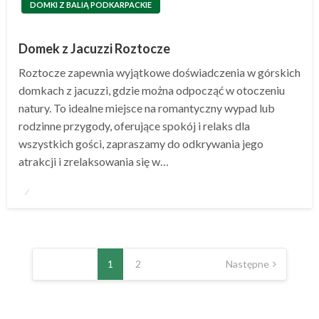
DOMKI Z BALIĄ PODKARPACKIE
Domek z Jacuzzi Roztocze
Roztocze zapewnia wyjątkowe doświadczenia w górskich
domkach z jacuzzi, gdzie można odpocząć w otoczeniu
natury. To idealne miejsce na romantyczny wypad lub
rodzinne przygody, oferujące spokój i relaks dla
wszystkich gości, zapraszamy do odkrywania jego
atrakcji i zrelaksowania się w…
Opublikowane
w
1
2
Następne