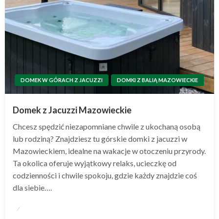
DOMEK W GÓRACH Z JACUZZI
DOMKI Z BALIĄ MAZOWIECKIE
Domek z Jacuzzi Mazowieckie
Chcesz spędzić niezapomniane chwile z ukochaną osobą
lub rodziną? Znajdziesz tu górskie domki z jacuzzi w
Mazowieckiem, idealne na wakacje w otoczeniu przyrody.
Ta okolica oferuje wyjątkowy relaks, ucieczkę od
codzienności i chwile spokoju, gdzie każdy znajdzie coś
dla siebie….
Opublikowane
w