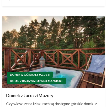
Opublikowane
w
DOMEK W GÓRACH Z JACUZZI
DOMKI Z BALIĄ WARMIŃSKO-MAZURSKIE
Domek z Jacuzzi Mazury
Czy wiesz, że na Mazurach są dostępne górskie domki z