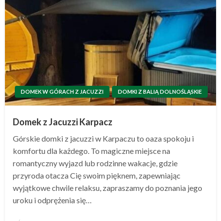
DOMEK W GÓRACH Z JACUZZI
DOMKI Z BALIĄ DOLNOŚLĄSKIE
Domek z Jacuzzi Karpacz
Górskie domki z jacuzzi w Karpaczu to oaza spokoju i
komfortu dla każdego. To magiczne miejsce na
romantyczny wyjazd lub rodzinne wakacje, gdzie
przyroda otacza Cię swoim pięknem, zapewniając
wyjątkowe chwile relaksu, zapraszamy do poznania jego
uroku i odprężenia się…
Opublikowane