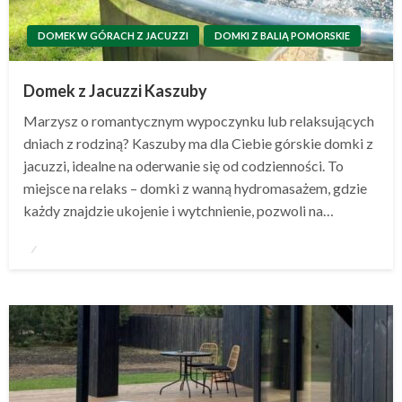
DOMEK W GÓRACH Z JACUZZI
DOMKI Z BALIĄ POMORSKIE
Domek z Jacuzzi Kaszuby
Marzysz o romantycznym wypoczynku lub relaksujących
dniach z rodziną? Kaszuby ma dla Ciebie górskie domki z
jacuzzi, idealne na oderwanie się od codzienności. To
miejsce na relaks – domki z wanną hydromasażem, gdzie
każdy znajdzie ukojenie i wytchnienie, pozwoli na…
Opublikowane
w