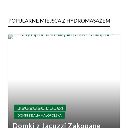
POPULARNE MIEJSCA Z HYDROMASAŻEM
DOMEK W GÓRACH Z JACUZZI
DOMKI Z BALIĄ MAŁOPOLSKA
Domki z Jacuzzi Zakopane