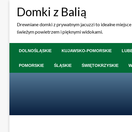
Skip
Domki z Balią
to
content
Drewniane domki z prywatnym jacuzzi to idealne miejsce 
świeżym powietrzem i pięknymi widokami.
DOLNOŚLĄSKIE
KUJAWSKO-POMORSKIE
LUB
POMORSKIE
ŚLĄSKIE
ŚWIĘTOKRZYSKIE
W