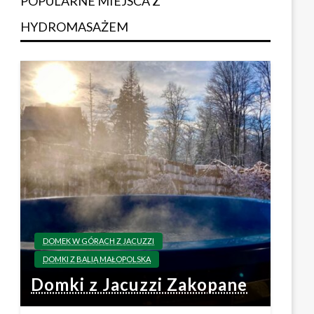
POPULARNE MIEJSCA Z
HYDROMASAŻEM
DOMEK W GÓRACH Z JACUZZI
DOMKI Z BALIĄ MAŁOPOLSKA
Domki z Jacuzzi Zakopane