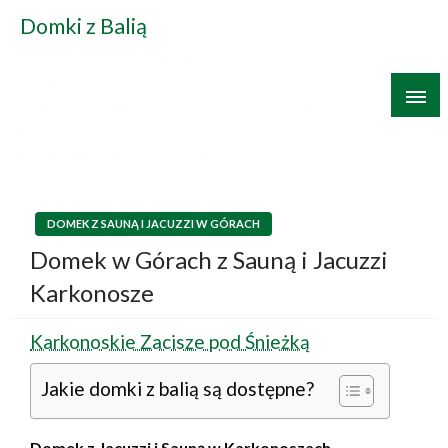
Skip
Domki z Balią
to
Drewniane domki z prywatnym jacuzzi to idealne
content
miejsce na relaksujący weekend w otoczeniu
natury. Odkryj wszystkie domki z balią w Polsce,
gdzie możesz cieszyć się ciszą, świeżym
powietrzem i pięknymi widokami.
DOMEK Z SAUNĄ I JACUZZI W GÓRACH
Domek w Górach z Sauną i Jacuzzi
Karkonosze
Karkonoskie Zacisze pod Śnieżką
Jakie domki z balią są dostępne?
Domek z Jacuzzi i Sauną w Karkonoszach