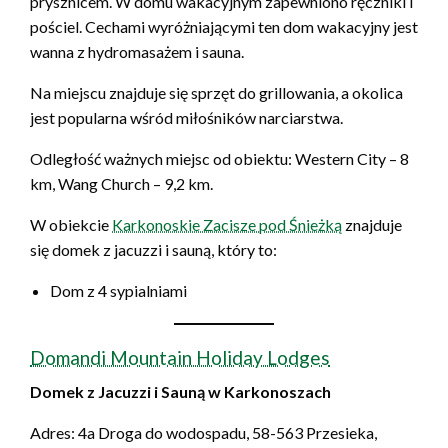
prysznicem. W domu wakacyjnym zapewniono ręczniki i
pościel. Cechami wyróżniającymi ten dom wakacyjny jest
wanna z hydromasażem i sauna.
Na miejscu znajduje się sprzęt do grillowania, a okolica
jest popularna wśród miłośników narciarstwa.
Odległość ważnych miejsc od obiektu: Western City – 8
km, Wang Church – 9,2 km.
W obiekcie
Karkonoskie Zacisze pod Śnieżką
znajduje
się domek z jacuzzi i sauną, który to:
Dom z 4 sypialniami
Domandi Mountain Holiday Lodges
Domek z Jacuzzi i Sauną w Karkonoszach
Adres: 4a Droga do wodospadu, 58-563 Przesieka,