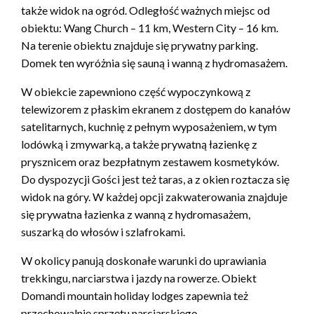
także widok na ogród. Odległość ważnych miejsc od
obiektu: Wang Church – 11 km, Western City – 16 km.
Na terenie obiektu znajduje się prywatny parking.
Domek ten wyróżnia się sauną i wanną z hydromasażem.
W obiekcie zapewniono część wypoczynkową z
telewizorem z płaskim ekranem z dostępem do kanałów
satelitarnych, kuchnię z pełnym wyposażeniem, w tym
lodówką i zmywarką, a także prywatną łazienkę z
prysznicem oraz bezpłatnym zestawem kosmetyków.
Do dyspozycji Gości jest też taras, a z okien roztacza się
widok na góry. W każdej opcji zakwaterowania znajduje
się prywatna łazienka z wanną z hydromasażem,
suszarką do włosów i szlafrokami.
W okolicy panują doskonałe warunki do uprawiania
trekkingu, narciarstwa i jazdy na rowerze. Obiekt
Domandi mountain holiday lodges zapewnia też
przechowalnię sprzętu narciarskiego.