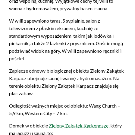
oraz wspólną kuchnię. Wyjątkowe cechy tej willi to
wanna z hydromasażem, prywatny basen i sauna.
W willi zapewniono taras, 5 sypialnie, salon z
telewizorem z płaskim ekranem, kuchnię ze
standardowym wyposażeniem, takim jak lodówka i
piekarnik, a także 2 łazienki z prysznicem. Goście mogą
podziwiać widok na góry. W willi zapewniono ręczniki i
pościel.
Zaplecze odnowy biologicznej obiektu Zielony Zakątek
Karpacz obejmuje saunę i wannę z hydromasażem. Na
terenie obiektu Zielony Zakątek Karpacz znajduje się
plac zabaw.
Odległość ważnych miejsc od obiektu: Wang Church –
5,9 km, Western City – 7 km.
Domek w obiekcie
Zielony Zakątek Karkonosze
, który
ma jacuzzi i sauną, to: