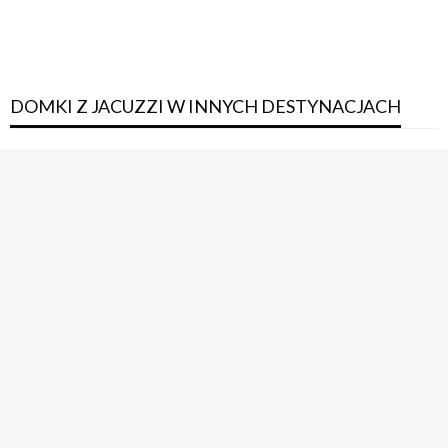
DOMKI Z JACUZZI W INNYCH DESTYNACJACH
DOMEK Z SAUNĄ I JACUZZI W GÓRACH
Domek z Sauną i Jacuzzi Podlaskie