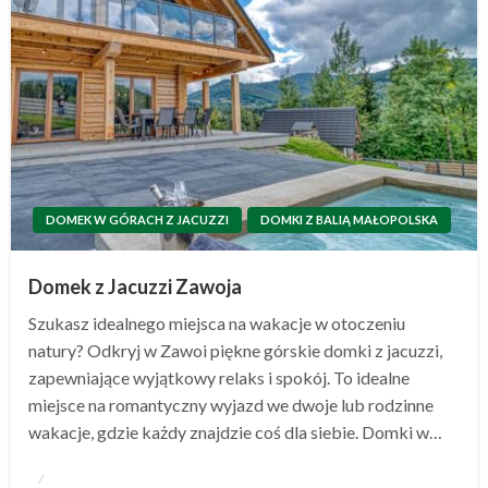
DOMEK W GÓRACH Z JACUZZI
DOMKI Z BALIĄ MAŁOPOLSKA
Domek z Jacuzzi Zawoja
Szukasz idealnego miejsca na wakacje w otoczeniu
natury? Odkryj w Zawoi piękne górskie domki z jacuzzi,
zapewniające wyjątkowy relaks i spokój. To idealne
miejsce na romantyczny wyjazd we dwoje lub rodzinne
wakacje, gdzie każdy znajdzie coś dla siebie. Domki w…
Opublikowane