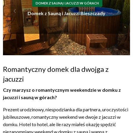
DOMEK Z SAUNĄ I JACUZZI W GÓRACH
Domek z Sauną i Jacuzzi Bieszczady
Romantyczny domek dla dwojga z
jacuzzi
Czy marzysz o romantycznym weekendzie w domku z
jacuzzi i sauną w górach?
Prezent urodzinowy, niespodzianka dla partnera, uroczystości
jubileuszowe, romantyczny weekend we dwoje z jacuzzi w
domku. Hotel to hotel, ale ile razy miałeś okazję spędzić
niezapomniany weekend w domku z sauną i wanną z