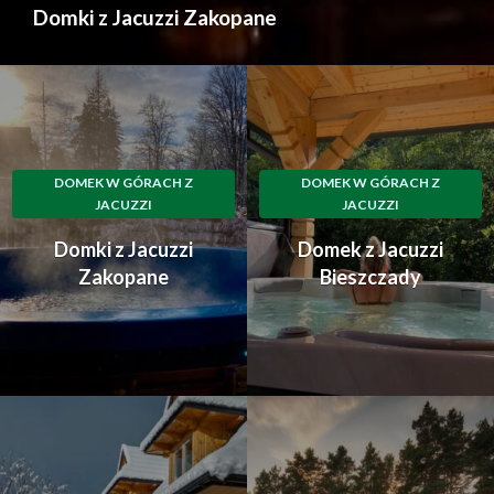
Domki z Jacuzzi Zakopane
DOMEK W GÓRACH Z
DOMEK W GÓRACH Z
JACUZZI
JACUZZI
Domki z Jacuzzi
Domek z Jacuzzi
Zakopane
Bieszczady