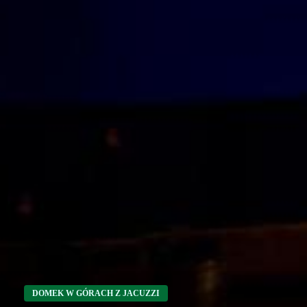
DOMEK W GÓRACH Z JACUZZI