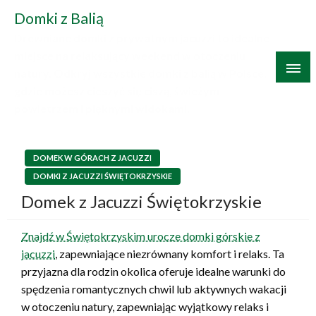
Skip
Domki z Balią
to
Drewniane domki z prywatnym jacuzzi to idealne
content
miejsce na relaksujący weekend w otoczeniu
natury. Odkryj wszystkie domki z balią w Polsce,
gdzie możesz cieszyć się ciszą, świeżym
powietrzem i pięknymi widokami.
DOMEK W GÓRACH Z JACUZZI
DOMKI Z JACUZZI ŚWIĘTOKRZYSKIE
Domek z Jacuzzi Świętokrzyskie
Znajdź w Świętokrzyskim urocze domki górskie z
jacuzzi
, zapewniające niezrównany komfort i relaks. Ta
przyjazna dla rodzin okolica oferuje idealne warunki do
spędzenia romantycznych chwil lub aktywnych wakacji
w otoczeniu natury, zapewniając wyjątkowy relaks i