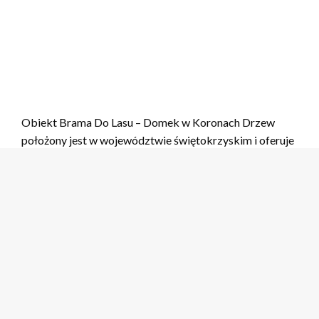
Obiekt Brama Do Lasu – Domek w Koronach Drzew
położony jest w województwie świętokrzyskim i oferuje
jacuzzi oraz saunę. Domek ten zapewnia taras oraz
prywatny parking, co gwarantuje komfort i wygodę.
W domu wakacyjnym Goście mają do dyspozycji 2
sypialnie, salon z telewizorem z płaskim ekranem, aneks
kuchenny ze standardowym wyposażeniem oraz
łazienkę z wanną z hydromasażem.
Obiekt Brama Do Lasu znajduje się w pobliżu ważnych
miejsc, takich jak Hala Legionów i Stadion Miejski w